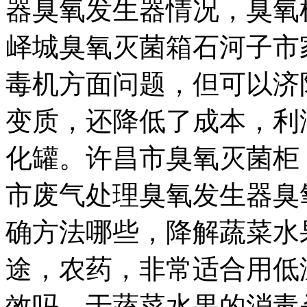
器
臭氧发生器情况，
臭氧
峄城臭氧灭菌箱
石河子市
毒机方面问题，
但可以
济
变质，还降低了成本，利
化罐
。
许昌市臭氧灭菌柜
市废气处理臭氧发生器
臭
确方法哪些，
降解蔬菜水
途，
农药，非常适合用
低
效吗，
于蔬菜水果的消毒