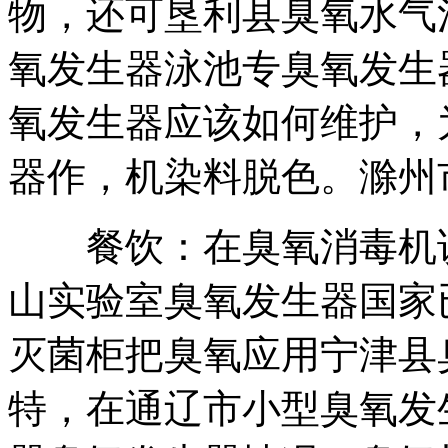
物，还可
垦利县臭氧水气
氧发生器
泳池专臭氧发生
氧发生器应该如何维护，
器作，
机染料脱色。
滁州
餐饮：在
臭氧消毒机
山实验室臭氧发生器
国家
灭菌柜
把臭氧应用
宁津县
特，
在
通辽市小型臭氧发